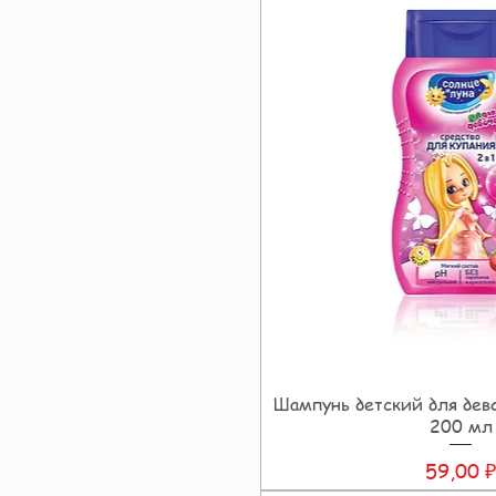
Шампунь детский для де
Быстрый прос
200 мл
Цена
59,00 