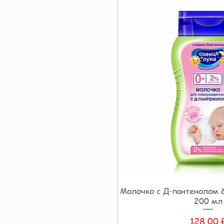
Молочко с Д-пантенолом 
Быстрый прос
200 мл
Цена
128,00 