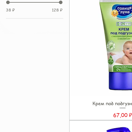
38 ₽
128 ₽
Крем под подгуз
Быстрый прос
Цена
67,00 