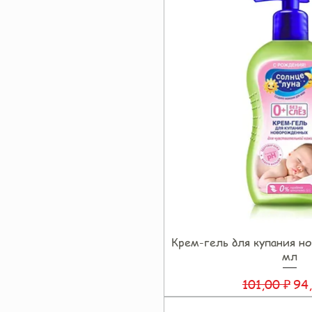
Крем-гель для купания н
Быстрый прос
мл
Обычная це
Це
101,00 ₽
94