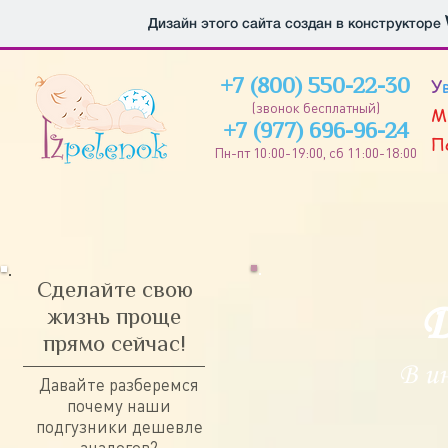
Дизайн этого сайта создан в конструкторе
У
+7 (800) 550-22-30
(звонок бесплатный)
М
+7 (977) 696-96-24
П
Пн-пт 10:00-19
:00, сб 11:00-18:00
Сделайте свою
Д
жизнь проще
прямо сейчас!
В и
Давайте разберемся
почему наши
подгузники дешевле
аналогов?