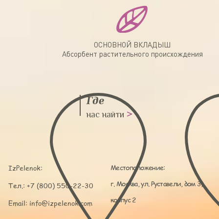
ОСНОВНОЙ ВКЛАДЫШ
Абсорбент растительного происхождения
Где
нас найти
>
Местоположение:
IzPelenok:
г. Москва, ул. Руставели, дом 3,
Тел.: +7 (800) 550-22-30
корпус 2
Email:
info@izpelenok.com